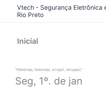
Ir
Vtech - Segurança Eletrônica
para
Rio Preto
o
conteúdo
Inicial
“Histórias,
historias
,
iсторії
,
iστορίες
”
Seg, 1º. de jan